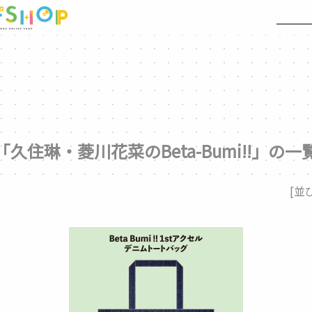
「久住琳・菱川花菜のBeta-Bumi!!」の一
[並