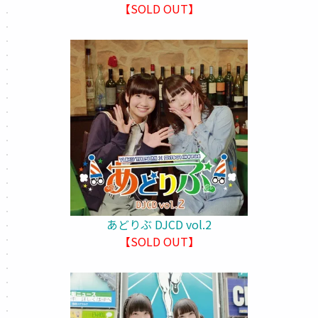
【SOLD OUT】
あどりぶ DJCD vol.2
【SOLD OUT】