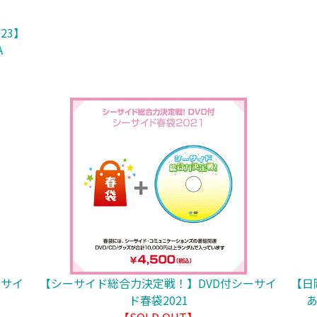
23】
A
ーサイ
【シーサイド総合力決定戦！】DVD付シーサイ
【日
ド春袋2021
あ
【SOLD OUT】