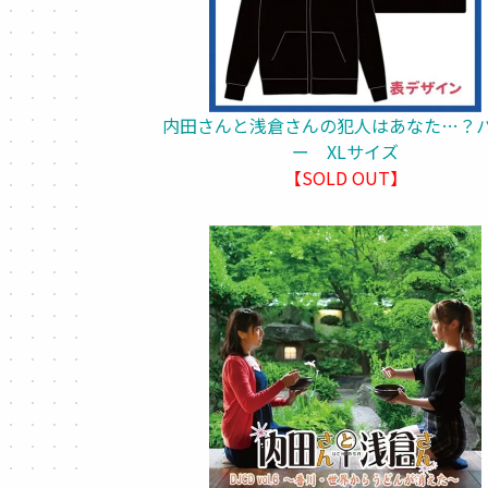
内田さんと浅倉さんの犯人はあなた…？
ー XLサイズ
【SOLD OUT】