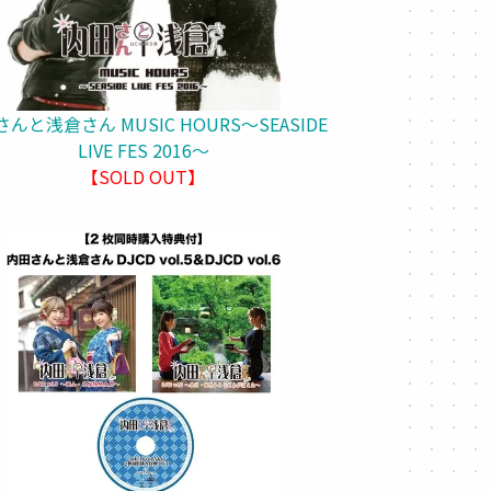
んと浅倉さん MUSIC HOURS～SEASIDE
LIVE FES 2016～
【SOLD OUT】