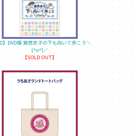
VD】DVD版 巽悠衣子の下も向いて歩こう＼
(^o^)／
【SOLD OUT】