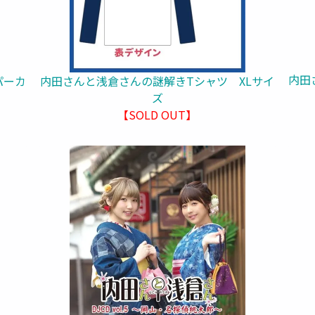
内田さ
内田さんと浅倉さんの謎解きTシャツ XLサイ
パーカ
ズ
【SOLD OUT】