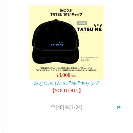
あどりぶ TATSU"ME"キャップ
【SOLD OUT】
全
[48]
品
[1-24]