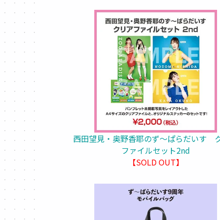
西田望見・奥野香耶のず～ぱらだいす 
ファイルセット2nd
【SOLD OUT】