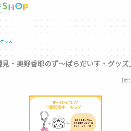
＞
グッズ
望見・奥野香耶のず～ぱらだいす・グッズ
[並