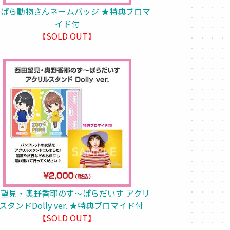
ぱら動物さんネームバッジ ★特典ブロマ
イド付
【SOLD OUT】
田望見・奥野香耶のず～ぱらだいす アクリ
スタンドDolly ver. ★特典ブロマイド付
【SOLD OUT】