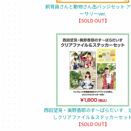
飼育員さんと動物さん缶バッジセット 
ーサリーver.
【SOLD OUT】
西田望見・奥野香耶のず～ぱらだいす 
しクリアファイル＆ステッカーセッ
【SOLD OUT】