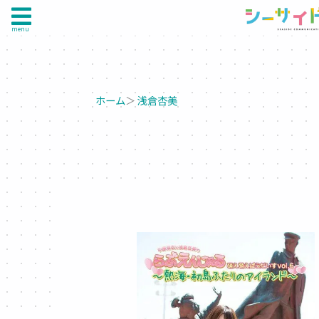
menu
ホーム
＞
浅倉杏美