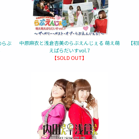
中原麻衣と浅倉杏美のらぶえんじぇる 萌え萌
【初
のらぶ
えぱらだいすvol.7
6
【SOLD OUT】