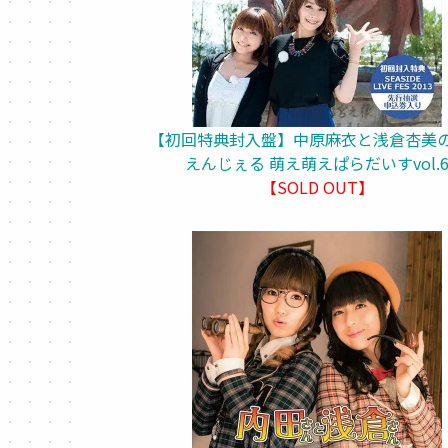
【初回特典封入盤】中原麻衣と浅倉杏美
えんじぇる 萌え萌えぱらだいすvol.
【SOLD OUT】