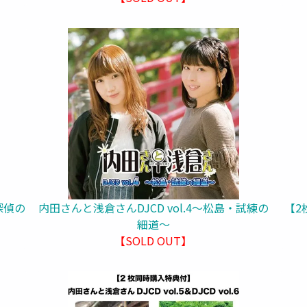
探偵の
内田さんと浅倉さんDJCD vol.4～松島・試練の
【2
細道～
【SOLD OUT】