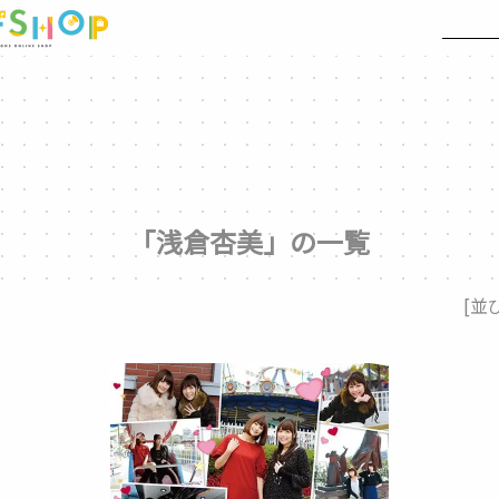
「浅倉杏美」の一覧
[並