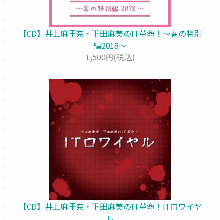
【CD】井上麻里奈・下田麻美のIT革命！～春の特別
編2018～
1,500円(税込)
【CD】井上麻里奈・下田麻美のIT革命！ITロワイヤ
ル