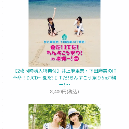
【2枚同時購入特典付】井上麻里奈・下田麻美のIT
革命！DJCD～夏だ!ＩＴだ!ちんすこう祭り!in沖縄
ー!～
8,400円(税込)