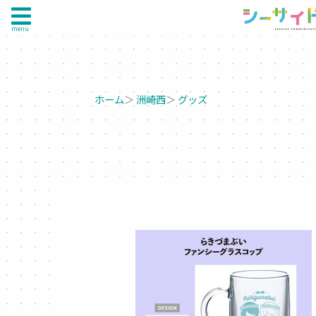
menu
ホーム
＞
洲崎西
＞
グッズ