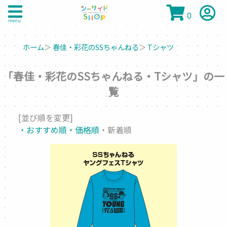
0
menu
ホーム
＞
春佳・彩花のSSちゃんねる
＞
Tシャツ
「春佳・彩花のSSちゃんねる・Tシャツ」の一
覧
[並び順を変更]
・おすすめ順
・価格順
・新着順