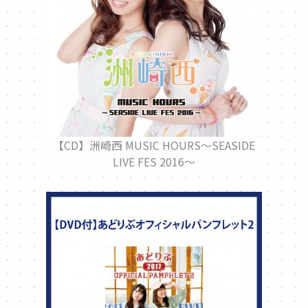
【CD】洲崎西 MUSIC HOURS～SEASIDE
LIVE FES 2016～