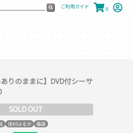
ご利用ガイド
0
ありのままに】DVD付シーサ
0
SOLD OUT
見
佳村はるか
福袋