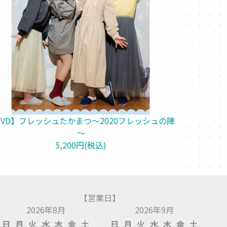
DVD】フレッシュたかまつ～2020フレッシュの陣
～
5,200円(税込)
【営業日】
2026年8月
2026年9月
日
月
火
水
木
金
土
日
月
火
水
木
金
土