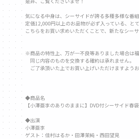
是非、ご覧くださいませ！
気になる中身は、シーサイドが誇る多種多様な番
定価12,000円以上のお品物が必ず入っている、と
こちらをお買い求めいただくことで、新たなシー
※商品の特性上、万が一不良等ありました場合は福
同じ内容のものを交換する確約は承れません。
ご了承頂いた上でお買い上げいただけますようお
◆商品名
【小澤亜李のありのままに】DVD付シーサイド春袋2
◆出演
小澤亜李
ゲスト：佳村はるか・田澤茉純・西田望見