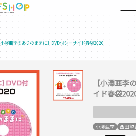
【小澤亜李のありのままに】DVD付シーサイド春袋2020
【小澤亜李の
イド春袋202
小澤亜李
西田望