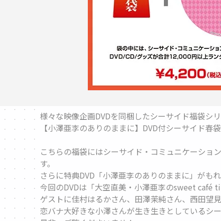
様々な映像企画DVDを同梱したシーサイド福袋シ
【小澤亜李のありのままに】DVD付シーサイド春袋2
こちらの福袋にはシーサイド・コミュニケーションズ
す。
さらに特典DVD「小澤亜李のありのままに」がもれ
今回のDVDは「大空直美・小澤亜李のsweet caf
ゲストに佳村はるかさん、田澤茉純さん、西田望見
恋バナ大好きな小澤さんが生き生きとしているシー