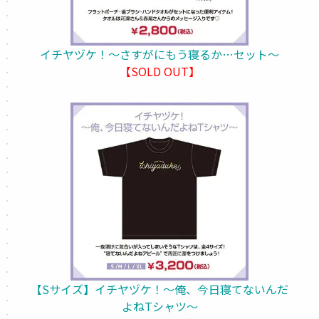
イチヤヅケ！～さすがにもう寝るか…セット～
【SOLD OUT】
【Sサイズ】イチヤヅケ！～俺、今日寝てないんだ
よねTシャツ～