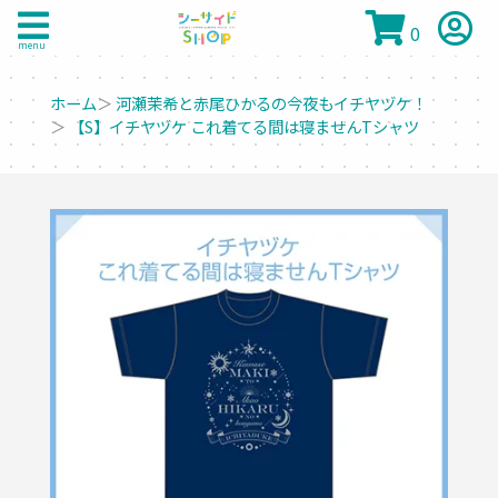
0
menu
ホーム
＞
河瀬茉希と赤尾ひかるの今夜もイチヤヅケ！
＞
【S】イチヤヅケ これ着てる間は寝ませんTシャツ