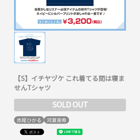
【S】イチヤヅケ これ着てる間は寝ま
せんTシャツ
SOLD OUT
赤尾ひかる
河瀬茉希