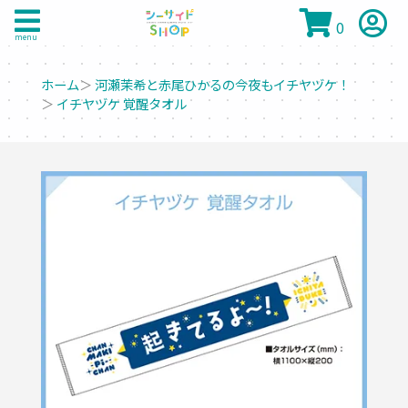
0
menu
ホーム
＞
河瀬茉希と赤尾ひかるの今夜もイチヤヅケ！
＞
イチヤヅケ 覚醒タオル