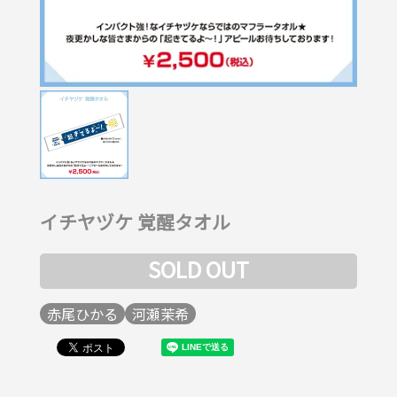
イチヤヅケ 覚醒タオル
SOLD OUT
赤尾ひかる
河瀬茉希