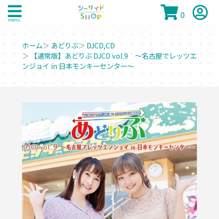
0
menu
ホーム
＞
あどりぶ
＞
DJCD,CD
＞
【通常版】あどりぶ DJCD vol.9 ～名古屋でレッツエ
ンジョイ in 日本モンキーセンター～