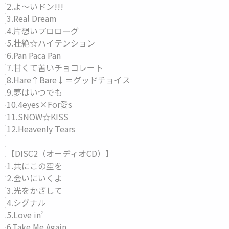
2.よ〜いドン!!!
3.Real Dream
4.片想いプロローグ
5.壮絶☆ハイテンション
6.Pan Paca Pan
7.甘くて苦いチョコレート
8.Hare↑Bare↓＝グッドチョイス
9.夢はいつでも
10.4eyes×For愛s
11.SNOW☆KISS
12.Heavenly Tears
【DISC2（オーディオCD）】
1.共にこの空を
2.会いにいくよ
3.光をかざして
4.シグナル
5.Love in’
6.Take Me Again