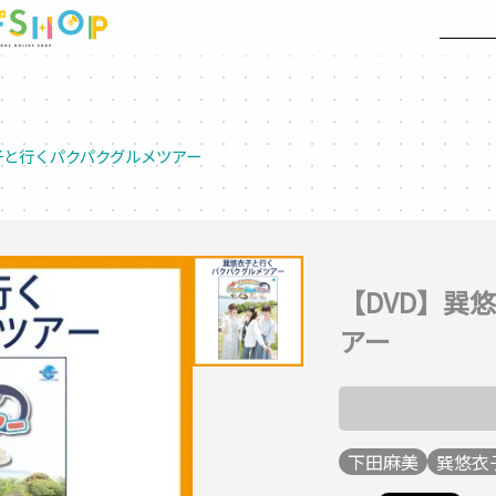
子と行くパクパクグルメツアー
【DVD】巽
アー
下田麻美
巽悠衣