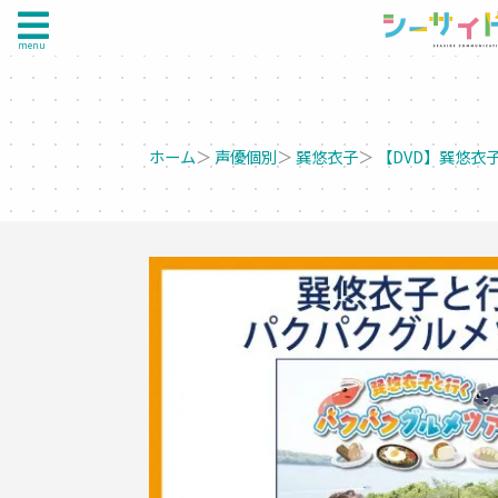
menu
ホーム
＞
声優個別
＞
巽悠衣子
＞
【DVD】巽悠衣