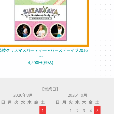
崎綾クリスマスパーティー～バースデーイブ2016
～
4,500円(税込)
【営業日】
2026年8月
2026年9月
日
月
火
水
木
金
土
日
月
火
水
木
金
土
1
1
2
3
4
5