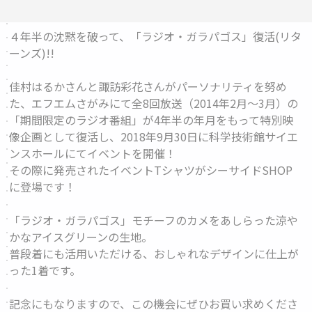
４年半の沈黙を破って、「ラジオ・ガラパゴス」復活(リタ
ーンズ)!!
佳村はるかさんと諏訪彩花さんがパーソナリティを努め
た、エフエムさがみにて全8回放送（2014年2月～3月）の
「期間限定のラジオ番組」が4年半の年月をもって特別映
像企画として復活し、2018年9月30日に科学技術館サイエ
ンスホールにてイベントを開催！
その際に発売されたイベントTシャツがシーサイドSHOP
に登場です！
「ラジオ・ガラパゴス」モチーフのカメをあしらった涼や
かなアイスグリーンの生地。
普段着にも活用いただける、おしゃれなデザインに仕上が
った1着です。
記念にもなりますので、この機会にぜひお買い求めくださ