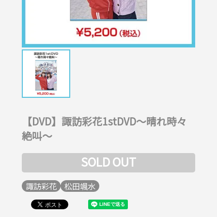
【DVD】諏訪彩花1stDVD～晴れ時々
絶叫～
SOLD OUT
諏訪彩花
松田颯水