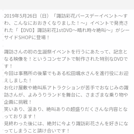
2019年5月26日（日）「諏訪彩花バースデーイベント～す
わ、こんなにおおきくなりました！～」イベントで発売さ
れた「【DVD】諏訪彩花1stDVD～晴れ時々絶叫～」がシー
サイドSHOPに登場！
諏訪さんの初の生誕祭イベントを行うにあたって、記念と
なる映像を！というコンセプトで制作された特別なDVDで
す！
今回は事務所の後輩でもある松田颯水さんを進行役にお迎
えしました！
お化け屋敷や絶叫系アトラクションが苦手でおなじみの諏
訪さんが、よみうりランドを舞台に、さまざまな乗り物や
企画に挑戦！
笑いあり、涙あり、絶叫ありの超盛りだくさんな内容とな
っております！
見終わった後には、絶対に今より諏訪彩花さんを好きにな
ってしまうこと請け合いです！