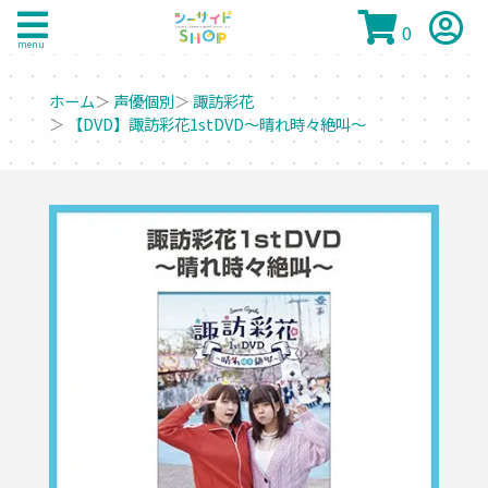
0
menu
ホーム
＞
声優個別
＞
諏訪彩花
＞
【DVD】諏訪彩花1stDVD～晴れ時々絶叫～