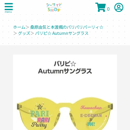
0
menu
ホーム
＞
桑原由気と本渡楓のパリパリパーリィ☆
＞
グッズ
＞
パリピ☆ Autumnサングラス