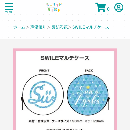
0
menu
ホーム
＞
声優個別
＞
諏訪彩花
＞
SWILEマルチケース