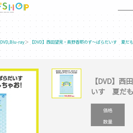
＞
DVD,Blu-ray
＞
【DVD】西田望見・奥野香耶のず～ぱらだいす 夏だ
【DVD】西
いす 夏だ
価格
数量