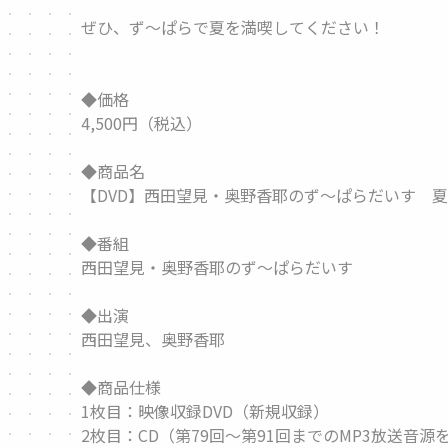
ぜひ、ず～ぱらで夏を満喫してください！
◆価格
4,500円（税込）
◆商品名
【DVD】西田望見・奥野香耶のず～ぱらだいす 
◆番組
西田望見・奥野香耶のず～ぱらだいす
◆出演
西田望見、奥野香耶
◆商品仕様
1枚目：映像収録DVD（新規収録）
2枚目：CD（第79回～第91回までのMP3放送音源