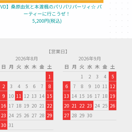
DVD】桑原由気と本渡楓のパリパリパーリィ☆ パ
ーティーに行こうぜ！
5,200円(税込)
【営業日】
2026年8月
2026年9月
日
月
火
水
木
金
土
日
月
火
水
木
金
土
1
1
2
3
4
5
2
3
4
5
6
7
8
6
7
8
9
10
11
12
9
10
11
12
13
14
15
13
14
15
16
17
18
19
16
17
18
19
20
21
22
20
21
22
23
24
25
26
23
24
25
26
27
28
29
27
28
29
30
30
31