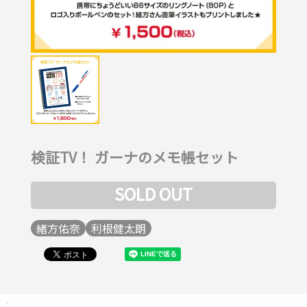
検証TV！ ガーナのメモ帳セット
SOLD OUT
緒方佑奈
利根健太朗