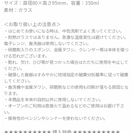
サイズ：直径80×高さ95mm、容量：350ml
素材：ガラス
＜お取り扱い上の注意点＞
・はじめてお使いになる時は、中性洗剤でよく洗ってください。
・耐熱ガラスではありません。急激な温度変化は避けてください。
電子レンジ、食洗器は使用しないでください。
・研磨剤入りのスポンジ、金属タワシ、クレンザー等は本体を傷つ
ける恐れがございます。
・割れ、欠け、ひび等が見つかった場合はただちに使用を中止して
ください。
・破損した食器はすみやかに地域指定の破棄分別基準に従って破棄
してください。
・食洗機や金属タワシ、研磨剤などの使用も印刷が落ちる原因とな
ります。
・本商品を本来の目的以外に使用しないでください。
・オーブンのご利用は直接火で温めるなどのご使用はお避け下さ
い。
・揮発性のベンジンやシンナーを使わないでください。
★★★★★★★★★★ 購入特典 ★★★★★★★★★★