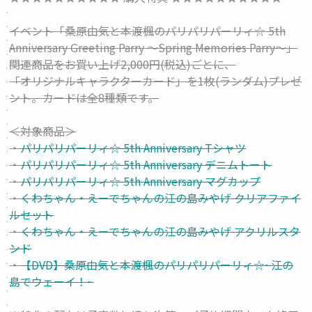
イベント「桑原由気と本渡楓のパリパリパーリィ☆ 5th
Anniversary Greeting Parry ～Spring Memories Parry～」
関連商品をお買い上げ2,000円(税込)ごとに、
「オリジナルキャラクターカード」を1枚(ランダム)プレゼ
ント。カードは全8種類です。
＜対象商品＞
・
パリパリパーリィ☆ 5th Anniversary Tシャツ
・
パリパリパーリィ☆ 5th Anniversary デニムトート
・
パリパリパーリィ☆ 5th Anniversary マグカップ
・
くわちゃん・えーでちゃんの江の島みやげ クリアファイ
ルセット
・
くわちゃん・えーでちゃんの江の島みやげ アクリルスタ
ンド
・
【DVD】桑原由気と本渡楓のパリパリパーリィ☆~江の
島でウェーイ！~