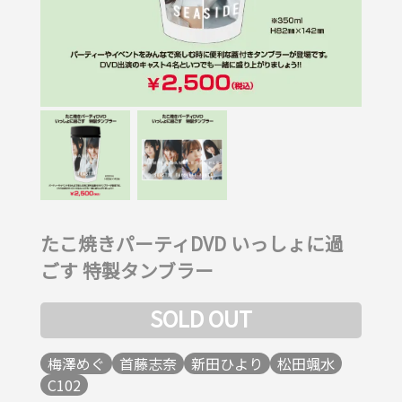
たこ焼きパーティDVD いっしょに過
ごす 特製タンブラー
SOLD OUT
梅澤めぐ
首藤志奈
新田ひより
松田颯水
C102