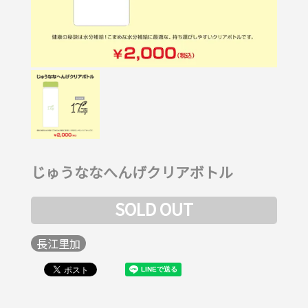
じゅうななへんげクリアボトル
SOLD OUT
長江里加