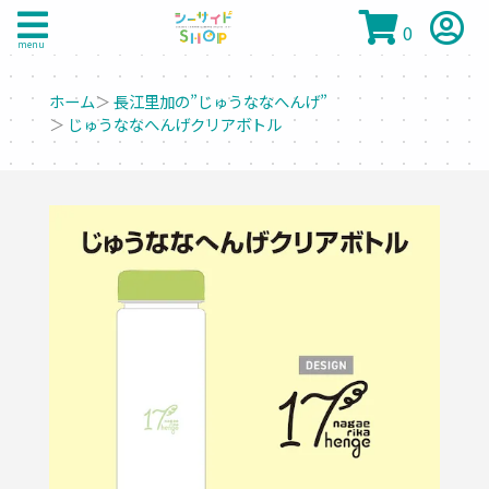
0
menu
ホーム
＞
長江里加の”じゅうななへんげ”
＞
じゅうななへんげクリアボトル