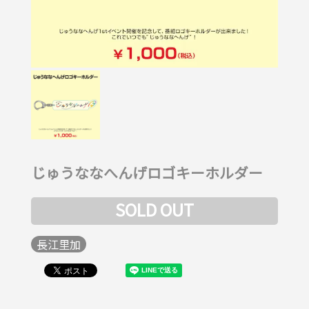
じゅうななへんげロゴキーホルダー
SOLD OUT
長江里加