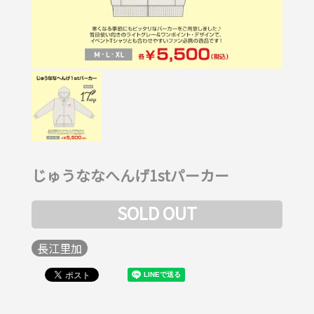
じゅうななへんげ1stパーカー
SOLD OUT
長江里加