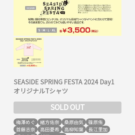
SEASIDE SPRING FESTA 2024 Day1
オリジナルTシャツ
SOLD OUT
梅澤めぐ
緒方佑奈
桑原由気
篠原侑
首藤志奈
高田憂希
高柳知葉
長江里加