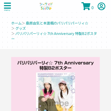
0
menu
ホーム
＞
桑原由気と本渡楓のパリパリパーリィ☆
＞
グッズ
＞
パリパリパーリィ☆ 7th Anniversary 特製B2ポスタ
ー