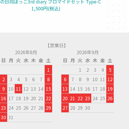
の日向ぼっこ3rd diary ブロマイドセット Type-C
1,500円(税込)
【営業日】
2026年8月
2026年9月
日
月
火
水
木
金
土
日
月
火
水
木
金
土
1
1
2
3
4
5
2
3
4
5
6
7
8
6
7
8
9
10
11
12
9
10
11
12
13
14
15
13
14
15
16
17
18
19
16
17
18
19
20
21
22
20
21
22
23
24
25
26
23
24
25
26
27
28
29
27
28
29
30
30
31