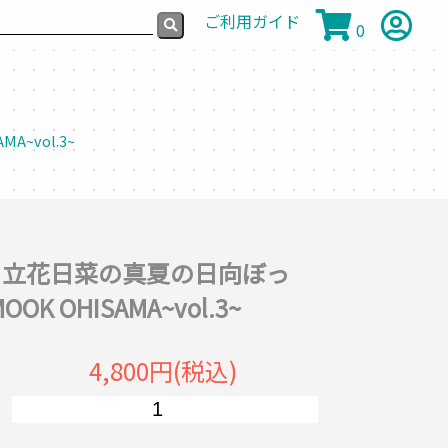
ご利用ガイド
0
A~vol.3~
と立花日菜の真夏の日向ぼっ
MOOK OHISAMA~vol.3~
4,800円(税込)