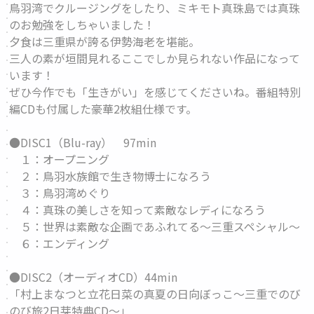
鳥羽湾でクルージングをしたり、ミキモト真珠島では真珠
のお勉強をしちゃいました！
夕食は三重県が誇る伊勢海老を堪能。
三人の素が垣間見れるここでしか見られない作品になって
います！
ぜひ今作でも「生きがい」を感じてくださいね。番組特別
編CDも付属した豪華2枚組仕様です。
●DISC1（Blu-ray） 97min
１：オープニング
２：鳥羽水族館で生き物博士になろう
３：鳥羽湾めぐり
４：真珠の美しさを知って素敵なレディになろう
５：世界は素敵な企画であふれてる～三重スペシャル～
６：エンディング
●DISC2（オーディオCD）44min
「村上まなつと立花日菜の真夏の日向ぼっこ～三重でのび
のび旅2日芽特典CD～」