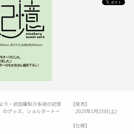
田ひより・武田羅梨沙多胡の記憶
【発売】
～』のグッズ、
ショルダートー
2025年1月25日(土)
【仕様】
。