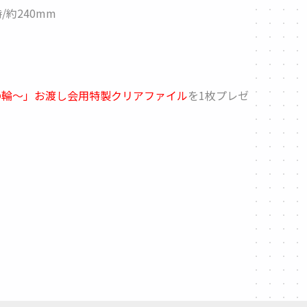
/約240mm
憶の輪～」お渡し会用特製クリアファイル
を1枚プレゼ