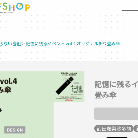
らない番組
＞
記憶に残るイベント vol.4 オリジナル折り畳み傘
記憶に残るイベ
畳み傘
武田羅梨沙多胡