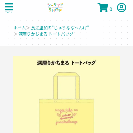
0
menu
ホーム
＞
長江里加の”じゅうななへんげ”
＞
深層りかちまる トートバッグ