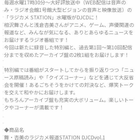
毎週水曜17時30分～大好評放送中（WEB配信は音声の
み・ラジオ会館1号館大型ビジョンの音声と映像放送）の
「ラジカメ STATION」水曜版がDJCDに！
相沢舞さんと浅倉杏美さんがアニメ、ゲーム、声優関連の
報道など、みんなが気になる、ありとあらゆるニュースを
お届けするラジオ番組です！
今回は新たに録音した特別編と、過去第1回～第10回配信
分までを収めたアーカイブ盤の2枚1組をお届けします！
特別編では番組がスタートしてからを振り返りつつ「ニュ
ース原稿読み」や「クイズコーナー」などを通じて大反省
会を開催！あるごちそうをかけての対決など、爆笑トーク
を交えて和やかにお届けします。
もちろんアーカイブ盤も充実の大ボリューム。楽しいトー
クやコーナーが満載です！
◆商品名
舞・杏美のラジカメ報道STATION DJCDvol.1