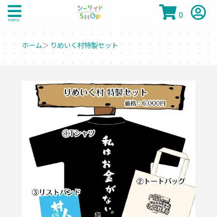
0
menu
ホーム
＞
りめいく村特製セット