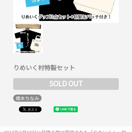
りめいく村特製セット
SOLD OUT
橋本ちなみ