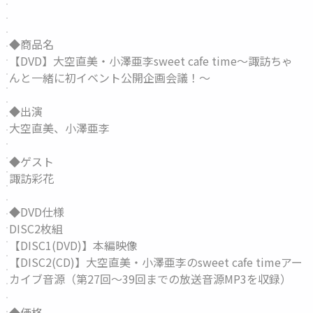
◆商品名
【DVD】大空直美・小澤亜李sweet cafe time～諏訪ちゃ
んと一緒に初イベント公開企画会議！～
◆出演
大空直美、小澤亜李
◆ゲスト
諏訪彩花
◆DVD仕様
DISC2枚組
【DISC1(DVD)】本編映像
【DISC2(CD)】大空直美・小澤亜李のsweet cafe timeアー
カイブ音源（第27回～39回までの放送音源MP3を収録）
◆価格