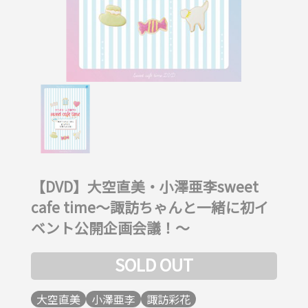
【DVD】大空直美・小澤亜李sweet
cafe time～諏訪ちゃんと一緒に初イ
ベント公開企画会議！～
SOLD OUT
大空直美
小澤亜李
諏訪彩花