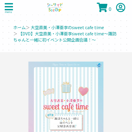
0
menu
ホーム
＞
大空直美・小澤亜李のsweet cafe time
＞
【DVD】大空直美・小澤亜李sweet cafe time～諏訪
ちゃんと一緒に初イベント公開企画会議！～