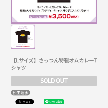
【Lサイズ】さっつん特製オムカレーT
シャツ
SOLD OUT
松田颯水